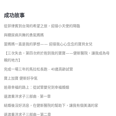
成功故事
從菲律賓到台灣的希望之旅，迎接小天使的降臨
與糖尿病共舞的勇氣媽媽
當媽媽一直是我的夢想—— 迎接我心心念念的寶貝女兒
【三次失去，第四次終於抱到我的寶寶——健新醫院，讓我成為母
親的地方】
完成一場三年的馬拉松長跑 - 40歲高齡試管
寶上加寶 健新好孕氣
追尋幸福的路上：從試管嬰兒到幸福婚姻
遠渡重洋求子三部曲 - 第一章
結婚後沒好消息，在健新醫院的幫助下，讓我有個美滿的家
遠渡重洋求子三部曲－第二章