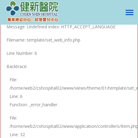
A PHP Error was encountered
Severity: Notice
Message: Undefined index: HTTP_ACCEPT_LANGUAGE
Filename: template/set_web_info.php
Line Number: 6
Backtrace:
File:
/home/web2/cshospital02/www/views/theme/01/template/set_w
Line: 6
Function: _error_handler
File:
/home/web2/cshospital02/www/application/controllers/Item.ph
Line: 32