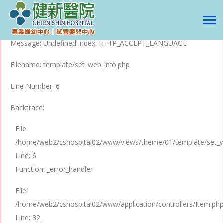
A PHP Error was encountered
Severity: Notice
Message: Undefined index: HTTP_ACCEPT_LANGUAGE
Filename: template/set_web_info.php
Line Number: 6
Backtrace:
File:
/home/web2/cshospital02/www/views/theme/01/template/set_w
Line: 6
Function: _error_handler
File:
/home/web2/cshospital02/www/application/controllers/Item.ph
Line: 32