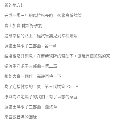
親的地方】
完成一場三年的馬拉松長跑 - 40歲高齡試管
寶上加寶 健新好孕氣
追尋幸福的路上：從試管嬰兒到幸福婚姻
遠渡重洋求子三部曲 - 第一章
結婚後沒好消息，在健新醫院的幫助下，讓我有個美滿的家
遠渡重洋求子三部曲－第二章
想給大寶一個伴，高齡再拚一下
為了迎接健康的二寶 - 第三代試管 PGT-A
原以為注定無子的我們，有了理想的家庭
遠渡重洋求子三部曲－最終章
來自觀音媽的因緣