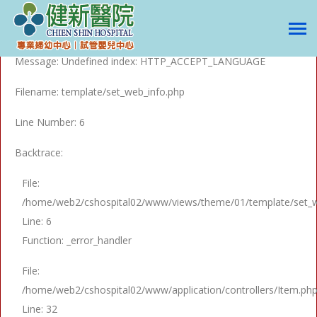
A PHP Error was encountered
Severity: Notice
Message: Undefined index: HTTP_ACCEPT_LANGUAGE
Filename: template/set_web_info.php
Line Number: 6
Backtrace:
File:
/home/web2/cshospital02/www/views/theme/01/template/set_w
Line: 6
Function: _error_handler
File:
/home/web2/cshospital02/www/application/controllers/Item.ph
Line: 32