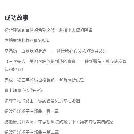
成功故事
從菲律賓到台灣的希望之旅，迎接小天使的降臨
與糖尿病共舞的勇氣媽媽
當媽媽一直是我的夢想—— 迎接我心心念念的寶貝女兒
【三次失去，第四次終於抱到我的寶寶——健新醫院，讓我成為母
親的地方】
完成一場三年的馬拉松長跑 - 40歲高齡試管
寶上加寶 健新好孕氣
追尋幸福的路上：從試管嬰兒到幸福婚姻
遠渡重洋求子三部曲 - 第一章
結婚後沒好消息，在健新醫院的幫助下，讓我有個美滿的家
遠渡重洋求子三部曲－第二章