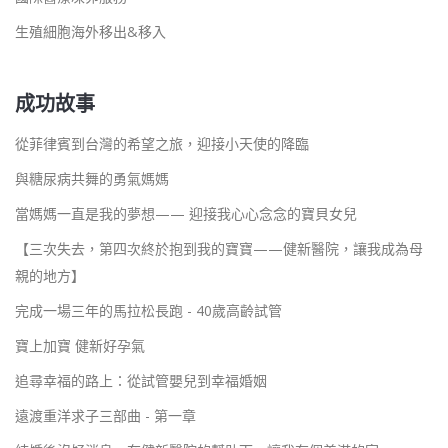
生殖細胞海外移出&移入
成功故事
從菲律賓到台灣的希望之旅，迎接小天使的降臨
與糖尿病共舞的勇氣媽媽
當媽媽一直是我的夢想—— 迎接我心心念念的寶貝女兒
【三次失去，第四次終於抱到我的寶寶——健新醫院，讓我成為母
親的地方】
完成一場三年的馬拉松長跑 - 40歲高齡試管
寶上加寶 健新好孕氣
追尋幸福的路上：從試管嬰兒到幸福婚姻
遠渡重洋求子三部曲 - 第一章