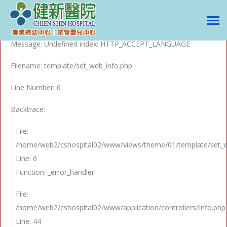
A PHP Error was encountered
Severity: Notice
Message: Undefined index: HTTP_ACCEPT_LANGUAGE
Filename: template/set_web_info.php
Line Number: 6
Backtrace:
File:
/home/web2/cshospital02/www/views/theme/01/template/set_w
Line: 6
Function: _error_handler
File:
/home/web2/cshospital02/www/application/controllers/Info.php
Line: 44