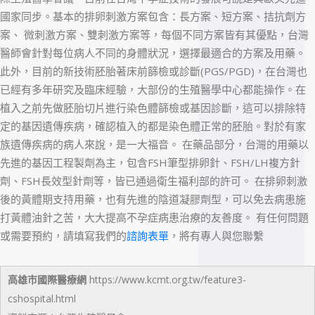
國家同步。基本的排卵刺激方案包含：長方案、短方案、拮抗劑方
案、
微刺激方案、雙刺激方案等，每個不同方案皆有其優點，台灣
醫師會針對每位病人不同的身體狀況，選擇最適合的方案及用藥。
此外，目前的新技術胚胎著床前篩檢或診斷(PGS/PGD)，在台灣也
已經有多年研究及臨床經驗，大部份的生殖醫學中心都能操作。在
植入之前先做胚胎切片進行染色體篩檢或基因診斷，這可以排除特
定的基因遺傳疾病，確認植入的都是染色體正常的胚胎。對於有家
族遺傳疾病的病人來說，是一大福音。
在藥品部分，台灣的用藥以
先進的基因工程製劑為主，包含FSH筆型排卵針、FSH/LH複方針
劑、FSH長效型針劑等，皆已通過衛生福利部的許可。
在排卵刺激
後的黃體期支持用藥，也有先進的陰道凝膠劑型，可以免去病患施
打黃體油針之苦，大大提高不孕症病患治療的友善度。
有任何問題
或需要預約，請填寫我們的
諮詢表單
，將有專人與您聯繫
高雄市國際醫療網
https://www.kcmt.org.tw/feature3-
cshospital.html