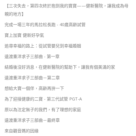
【三次失去，第四次終於抱到我的寶寶——健新醫院，讓我成為母
親的地方】
完成一場三年的馬拉松長跑 - 40歲高齡試管
寶上加寶 健新好孕氣
追尋幸福的路上：從試管嬰兒到幸福婚姻
遠渡重洋求子三部曲 - 第一章
結婚後沒好消息，在健新醫院的幫助下，讓我有個美滿的家
遠渡重洋求子三部曲－第二章
想給大寶一個伴，高齡再拚一下
為了迎接健康的二寶 - 第三代試管 PGT-A
原以為注定無子的我們，有了理想的家庭
遠渡重洋求子三部曲－最終章
來自觀音媽的因緣