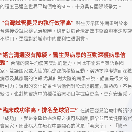
的程度已達全世界平均價格的50%，十分具有國際競爭力。
“台灣試管嬰兒的執行效率高”
醫生表示國外病患對於來
台灣接受試管嬰兒治療時，總是對於台灣高效率醫療辦事速度讚
不絕口，更是對於城市中的便利性很讚賞。
“語言溝通沒有障礙，醫生與病患的互動深獲病患信
賴”
台灣的醫生均備有雙語的能力，因此不論來自英語系國
家、雙語國家或大陸的病患都能積極互動，溝通零障礙進而深獲
病患及其家屬的信賴:尤其針對大陸的病患來說，語言是很大的
吸引力；類似的文化背景也讓他們對於環境適應力較熟悉，不易
緊張，也對於醫療中的種種治療項目掌握度更高，更有安全感。
“臨床成功率高，排名全球第二”
在試管嬰兒治療中所謂的
「成功」，就是希望透過治療之後可以順利懷孕並帶著健康的寶
寶回家，因此病人在療程中最關心的就是「著床率」、「懷孕