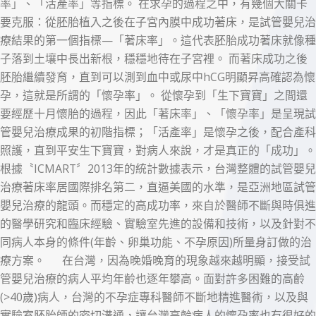
率」、「活產率」等指標。
在求孕的過程之中，有幾個大關卡
要克服：從胚胎植入之後在子宮內膜中成功著床，是試管嬰兒治
療結果的第一個指標—「著床率」。這代表胚胎成功著床就像種
子落到土壤中長出新根，穩穩地待在子宮裡。
而著床成功之後
胚胎繼續發育，直到可以測到血中或尿中hCG明顯昇高確認為懷
孕，這就是所謂的「懷孕率」。
從懷孕到「生下寶寶」之間還
要經歷十月懷胎的過程，因此「著床率」、「懷孕率」是呈現試
管嬰兒治療成果的初階指標；「活產率」是懷孕之後，配合產科
照護，直到平安生下寶寶，對病人來說，才是真正的「成功」。
根據〝ICMART〞2013年的統計數據表示，台灣整體的試管嬰兒
治療著床率居國際排名第二，直逼美國的水準，是亞洲地區試管
嬰兒治療的龍頭。而穩定的高成功率，來自於醫師不斷與時俱進
的醫學研究和臨床經驗、實驗室先進的設備和技術，以及針對不
同病人本身的條件(年齡、卵巢功能、不孕原因)所量身訂做的治
療方案。
在台灣，因為晚婚晚育的現象越來越明顯，接受試
管嬰兒治療的病人平均年齡也逐年攀高。面對許多困難的高齡
(>40歲)病人，台灣的不孕症專科醫師不斷地精進醫術，以及與
實驗室胚胎師的密切溝通，讓台灣高齡病人的懷孕率也有很好的