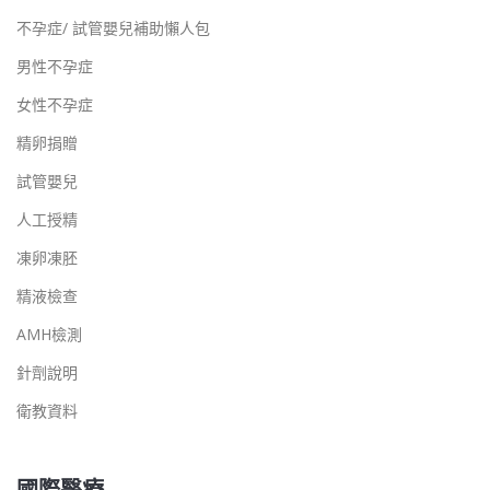
不孕症/ 試管嬰兒補助懶人包
男性不孕症
女性不孕症
精卵捐贈
試管嬰兒
人工授精
凍卵凍胚
精液檢查
AMH檢測
針劑說明
衛教資料
國際醫療