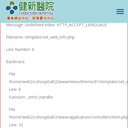
A PHP Error was encountered
Severity: Notice
Message: Undefined index: HTTP_ACCEPT_LANGUAGE
Filename: template/set_web_info.php
Line Number: 6
Backtrace:
File:
/home/web2/cshospital02/www/views/theme/01/template/set_w
Line: 6
Function: _error_handler
File:
/home/web2/cshospital02/www/application/controllers/Item.ph
Line: 32