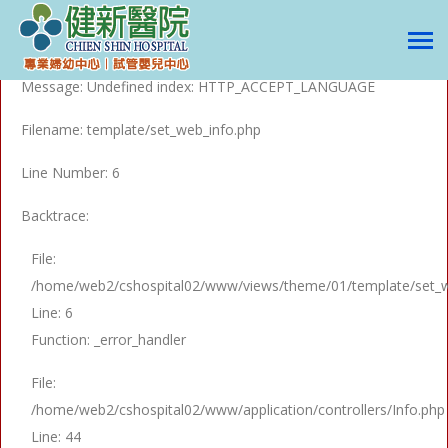
A PHP Error was encountered
Severity: Notice
Message: Undefined index: HTTP_ACCEPT_LANGUAGE
Filename: template/set_web_info.php
Line Number: 6
Backtrace:
File:
/home/web2/cshospital02/www/views/theme/01/template/set_w
Line: 6
Function: _error_handler
File:
/home/web2/cshospital02/www/application/controllers/Info.php
Line: 44