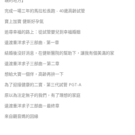
親的地方】
完成一場三年的馬拉松長跑 - 40歲高齡試管
寶上加寶 健新好孕氣
追尋幸福的路上：從試管嬰兒到幸福婚姻
遠渡重洋求子三部曲 - 第一章
結婚後沒好消息，在健新醫院的幫助下，讓我有個美滿的家
遠渡重洋求子三部曲－第二章
想給大寶一個伴，高齡再拚一下
為了迎接健康的二寶 - 第三代試管 PGT-A
原以為注定無子的我們，有了理想的家庭
遠渡重洋求子三部曲－最終章
來自觀音媽的因緣